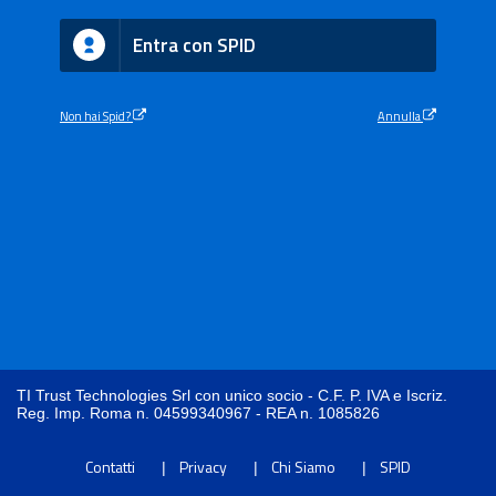
Entra con SPID
Non hai Spid?
Annulla
TI Trust Technologies Srl con unico socio - C.F. P. IVA e Iscriz.
Reg. Imp. Roma n. 04599340967 - REA n. 1085826
Contatti
Privacy
Chi Siamo
SPID